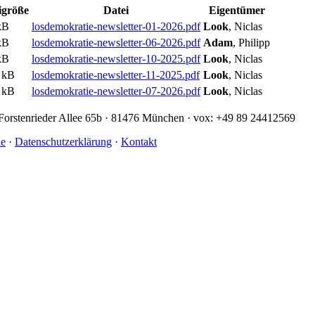
igröße
Datei
Eigentümer
kB
losdemokratie-newsletter-01-2026.pdf
Look
, Niclas
kB
losdemokratie-newsletter-06-2026.pdf
Adam
, Philipp
kB
losdemokratie-newsletter-10-2025.pdf
Look
, Niclas
 kB
losdemokratie-newsletter-11-2025.pdf
Look
, Niclas
 kB
losdemokratie-newsletter-07-2026.pdf
Look
, Niclas
· Forstenrieder Allee 65b · 81476 München · vox: +49 89 24412569
de
·
Datenschutzerklärung
·
Kontakt